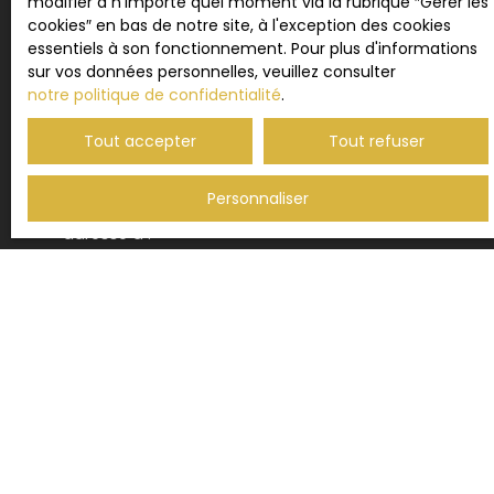
modifier à n'importe quel moment via la rubrique ″Gérer les
cookies″ en bas de notre site, à l'exception des cookies
J'accepte le traitement de mes données
essentiels à son fonctionnement. Pour plus d'informations
personnelles conformément au RGPD. Si vous ne
sur vos données personnelles, veuillez consulter
souhaitez pas faire l'objet de prospection
notre politique de confidentialité
.
commerciale par voie téléphonique, vous pouvez
Tout accepter
Tout refuser
vous inscrire gratuitement sur la liste d'opposition
au démarchage téléphonique, prévu par l'article
L223-1 du code de la consommation, sur le site
Personnaliser
Internet www.bloctel.gouv.fr ou par courrier
adressé à :
Société Worldline, Service Bloctel, CS 61311, 41013
BLOIS CEDEX.
Pour en savoir plus sur le traitement de vos
données personnelles, veuillez consulter notre
politique de confidentialité
.
Recevoir des annonces