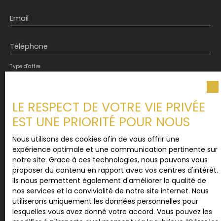
Email
Téléphone
Type d'offre
Vente
Type de bien
LE RESPECT DE VOTRE VIE PRIVÉE
Maison
EST UNE PRIORITÉ POUR NOUS
Localisation
Sanguinet (40460)
Nous utilisons des cookies afin de vous offrir une
expérience optimale et une communication pertinente sur
Budget max (€)
notre site. Grace à ces technologies, nous pouvons vous
proposer du contenu en rapport avec vos centres d'intérêt.
Ils nous permettent également d'améliorer la qualité de
Surface min (m²)
nos services et la convivialité de notre site internet. Nous
utiliserons uniquement les données personnelles pour
lesquelles vous avez donné votre accord. Vous pouvez les
Pièces min