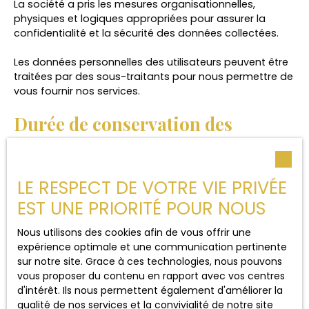
La société a pris les mesures organisationnelles,
physiques et logiques appropriées pour assurer la
confidentialité et la sécurité des données collectées.
Les données personnelles des utilisateurs peuvent être
traitées par des sous-traitants pour nous permettre de
vous fournir nos services.
Durée de conservation des
données
Nous conservons vos données uniquement le temps
LE RESPECT DE VOTRE VIE PRIVÉE
nécessaire pour les finalités poursuivies, conformément
EST UNE PRIORITÉ POUR NOUS
aux prescriptions légales.
Nous utilisons des cookies afin de vous offrir une
Droits des utilisateurs
expérience optimale et une communication pertinente
sur notre site. Grace à ces technologies, nous pouvons
Conformément à la réglementation européenne et à la
vous proposer du contenu en rapport avec vos centres
loi Informatique et libertés du 6 janvier 1978, les
d'intérêt. Ils nous permettent également d'améliorer la
internautes dont les données personnelles sont traitées
qualité de nos services et la convivialité de notre site