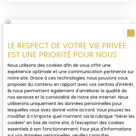
vivre, entre nature, sérénité et élégance. Dès
l’entrée, vous serez séduit par une pièce de vie
baignée de lumière, où la cuisine ouverte s’intègre
harmonieusement au séjour. Cet espace s’ouvre
sur un balcon faisant le tour de la maison, offrant
un panorama apaisant avec un aperçu sur le
LE RESPECT DE VOTRE VIE PRIVÉE
Bassin, idéal pour savourer chaque moment de la
journée. Une véranda prolonge cet espace et
EST UNE PRIORITÉ POUR NOUS
invite à la détente en toute saison. Le niveau
principal accueille également trois chambres
Nous utilisons des cookies afin de vous offrir une
lumineuses, pensées pour le confort de chacun. À
expérience optimale et une communication pertinente sur
l’étage supérieur, une superbe suite parentale à
notre site. Grace à ces technologies, nous pouvons vous
l’atmosphère chaleureuse, sublimée par le bois,
proposer du contenu en rapport avec vos centres d'intérêt.
460 000
€
offre un véritable cocon intimiste, à l’abri des
Ils nous permettent également d'améliorer la qualité de
regards. Le rez-de-chaussée laisse place à de
nos services et la convivialité de notre site internet. Nous
belles perspectives avec deux espaces à
utiliserons uniquement les données personnelles pour
COUP DE CŒUR LA HUME – MAISON 85 M²
aménager selon vos envies : une première pièce
lesquelles vous avez donné votre accord. Vous pouvez les
déjà close, et une seconde attenante bénéficiant
AVEC GARAGE, TERRASSE SUD, SPA
modifier à n'importe quel moment via la rubrique ″Gérer les
3
pièces
85
m²
d’une structure existante, idéale pour imaginer un
cookies″ en bas de notre site, à l'exception des cookies
studio indépendant, un espace professionnel ou
Gujan-Mestras 33470
essentiels à son fonctionnement. Pour plus d'informations
une salle dédiée. À l’extérieur, le charme opère
sur vos données personnelles, veuillez consulter