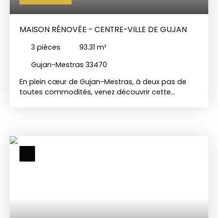
MAISON RÉNOVÉE - CENTRE-VILLE DE GUJAN
3
pièces
93.31
m²
Gujan-Mestras 33470
En plein cœur de Gujan-Mestras, à deux pas de
toutes commodités, venez découvrir cette
charmante maison entièrement rénovée. Elle
s'organise autour d'une pièce de vie chaleureuse
d'environ 41 m², agrémentée d'une cheminée et
prolongée par une véranda lumineuse de 18 m²
grâce à ses grandes fenêtres, offrant un espace
idéal pour recevoir en toute saison. La cuisine
ouverte, non aménagée ni équipée, laisse toute
liberté de personnalisation, tandis qu'un
cellier/buanderie complète cet espace de vie
pour un rangement optimal du quotidien. Côté
nuit, la maison propose deux chambres, une salle
d'eau et un toilette séparé. Des combles d'environ