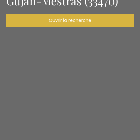
Gujan-Mestras (33470)
Ouvrir la recherche
Type d'offre
Vente
Type de bien
Maison
Localisation
Gujan-Mestras (33470)
Budget max (€)
Surface min (m²)
Rechercher