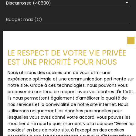
Biscarrosse (40600)
Budget max (€)
Surface min (m²)
LE RESPECT DE VOTRE VIE PRIVÉE
Pièces min
EST UNE PRIORITÉ POUR NOUS
J'accepte le traitement de mes données
Nous utilisons des cookies afin de vous offrir une
personnelles conformément au RGPD. Si vous ne
expérience optimale et une communication pertinente sur
souhaitez pas faire l'objet de prospection
notre site. Grace à ces technologies, nous pouvons vous
commerciale par voie téléphonique, vous pouvez
proposer du contenu en rapport avec vos centres d'intérêt.
vous inscrire gratuitement sur la liste d'opposition
Ils nous permettent également d'améliorer la qualité de
au démarchage téléphonique, prévu par l'article
nos services et la convivialité de notre site internet. Nous
L223-1 du code de la consommation, sur le site
utiliserons uniquement les données personnelles pour
Internet www.bloctel.gouv.fr ou par courrier
lesquelles vous avez donné votre accord. Vous pouvez les
adressé à :
modifier à n'importe quel moment via la rubrique ″Gérer les
cookies″ en bas de notre site, à l'exception des cookies
Société Worldline, Service Bloctel, CS 61311, 41013