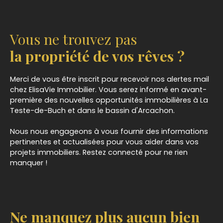
deux salles d’eau ainsi que de nombreux espaces
de rangement. Édifiée sur un terrain d’environ 700
m², la maison bénéficie également d’un garage et
Vous ne trouvez pas
de panneaux solaires, apportant un véritable
confort au quotidien. À l’extérieur, vous profiterez
la propriété de vos rêves ?
d’un agréable jardin offrant de nombreuses
possibilités d’aménagement : espace détente,
Merci de vous être inscrit pour recevoir nos alertes mail
terrasse, piscine ou aire de jeux. À proximité des
chez ElisaVie Immobilier. Vous serez informé en avant-
commodités, des écoles et des axes principaux,
première des nouvelles opportunités immobilières à
La
cette maison représente une belle opportunité
Teste-de-Buch
et dans le bassin d'Arcachon.
aussi bien pour une résidence principale que pour
une maison de vacances. Pour plus
Nous nous engageons à vous fournir des informations
d’informations ou organiser une visite, contactez
pertinentes et actualisées pour vous aider dans vos
ELISAVIE dès maintenant.
projets immobiliers. Restez connecté pour ne rien
manquer !
Ne manquez plus aucun bien