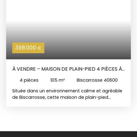
398 000
€
À VENDRE – MAISON DE PLAIN-PIED 4 PIÈCES À
BISCARROSSE
4
pièces
105
m²
Biscarrosse 40600
Située dans un environnement calme et agréable
de Biscarrosse, cette maison de plain-pied
d’environ 105 m² saura vous séduire par ses
volumes, sa luminosité et son potentiel. Elle se
compose d’une belle pièce de vie lumineuse de
près de 52 m², idéale pour partager des moments
en famille ou entre amis, d’une cuisine
fonctionnelle, de trois chambres confortables, de