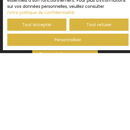
essentiels à son fonctionnement. Pour plus d'informations
BLOIS CEDEX.
sur vos données personnelles, veuillez consulter
notre politique de confidentialité
.
Pour en savoir plus sur le traitement de vos
données personnelles, veuillez consulter notre
Tout accepter
Tout refuser
politique de confidentialité
.
Personnaliser
Recevoir des annonces
JE RECHERCHE UN BIEN
Vente maison Gujan-Mestras (33470)