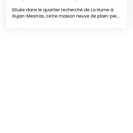
Située dans le quartier recherché de La Hume à
Gujan-Mestras, cette maison neuve de plain-pied
saura vous séduire par sa luminosité et son
agencement moderne. D’une surface habitable
d’environ 93 m², elle offre une belle pièce de vie
baignée de lumière, avec une cuisine ouverte sur
le séjour, idéale pour partager des moments
conviviaux. Un cellier attenant vient compléter cet
espace fonctionnel. Côté nuit, vous disposerez de
trois chambres, dont une suite parentale, pensée
pour votre confort et votre intimité. Implantée sur
un terrain d’environ 350 m², piscinable, cette
maison propose un extérieur facile à entretenir,
avec un beau potentiel d’aménagement pour
profiter pleinement des beaux jours. Une
opportunité idéale pour une résidence principale
ou un investissement, à proximité des
commodités et du bassin d’Arcachon.