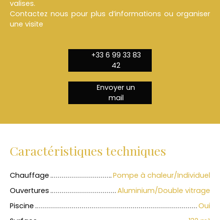
valises.
Contactez nous pour plus d’informations ou organiser
une visite
+33 6 99 33 83
42
Envoyer un
mail
Caractéristiques techniques
Chauffage
Pompe à chaleur/Individuel
Ouvertures
Aluminium/Double vitrage
Piscine
Oui