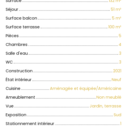
Surface
132
m²
Séjour
51
m²
Surface balcon
5
m²
Surface terrasse
100
m²
Pièces
5
Chambres
4
Salle d'eau
3
WC
3
Construction
2021
État intérieur
Neuf
Cuisine
Aménagée et équipée/Américaine
Ameublement
Non meublé
Vue
Jardin, terrasse
Exposition
Sud
Stationnement intérieur
1