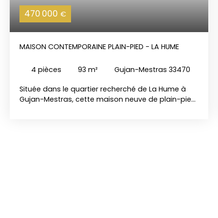
470 000
€
MAISON CONTEMPORAINE PLAIN-PIED - LA HUME
4
pièces
93
m²
Gujan-Mestras 33470
Située dans le quartier recherché de La Hume à
Gujan-Mestras, cette maison neuve de plain-pied
saura vous séduire par sa luminosité et son
agencement moderne. D’une surface habitable
d’environ 93 m², elle offre une belle pièce de vie
baignée de lumière, avec une cuisine ouverte sur
le séjour, idéale pour partager des moments
conviviaux. Un cellier attenant vient compléter cet
espace fonctionnel. Côté nuit, vous disposerez de
trois chambres, dont une suite parentale, pensée
pour votre confort et votre intimité. Implantée sur
un terrain d’environ 350 m², piscinable, cette
maison propose un extérieur facile à entretenir,