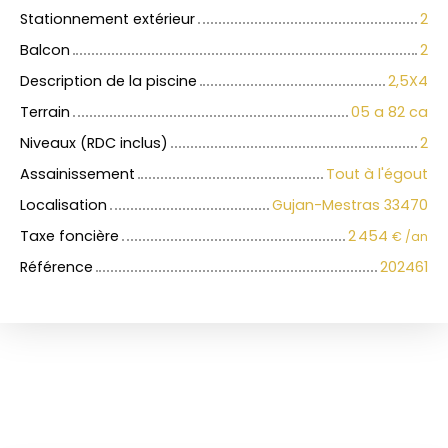
Stationnement extérieur
2
Balcon
2
Description de la piscine
2,5X4
Terrain
05 a 82 ca
Niveaux (RDC inclus)
2
Assainissement
Tout à l'égout
Localisation
Gujan-Mestras 33470
Taxe foncière
2 454
€ /an
Référence
202461